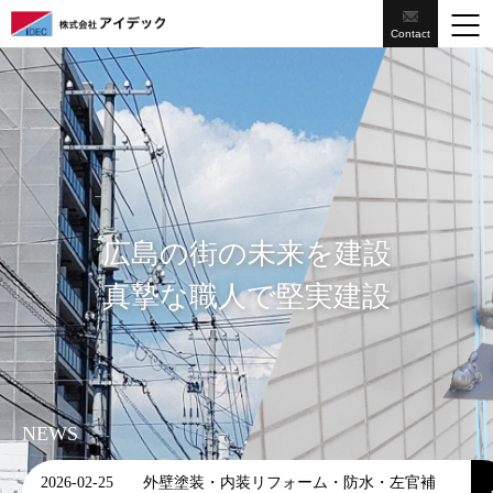
Contact
広島の街の未来を建設
真摯な職人で堅実建設
NEWS
外壁塗装・内装リフォーム・防水・左官補
2026-02-25